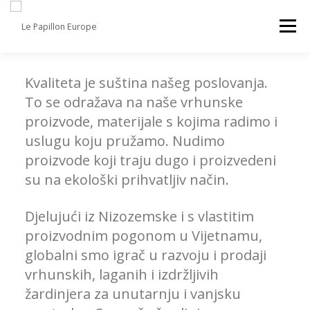
Preskoči
na
Izbornik
sadržaj
USLUGE
Kvaliteta je suština našeg poslovanja.
UMJETNO BILJE
UKRASNE TEGLE
To se odražava na naše vrhunske
proizvode, materijale s kojima radimo i
NAMJEŠTAJ
DEKOR
KONTAKT
O NAMA
uslugu koju pružamo. Nudimo
proizvode koji traju dugo i proizvedeni
su na ekološki prihvatljiv način.
Djelujući iz Nizozemske i s vlastitim
proizvodnim pogonom u Vijetnamu,
globalni smo igrač u razvoju i prodaji
vrhunskih, laganih i izdržljivih
žardinjera za unutarnju i vanjsku